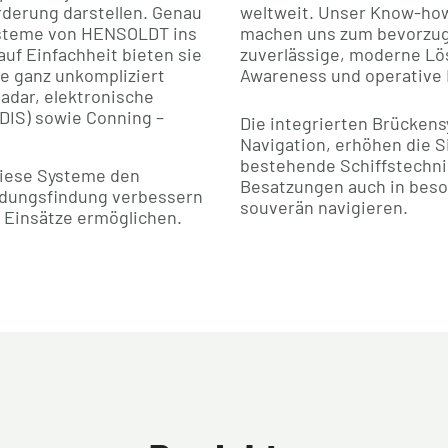
derung darstellen. Genau
weltweit. Unser Know-ho
ysteme von HENSOLDT ins
machen uns zum bevorzugt
auf Einfachheit bieten sie
zuverlässige, moderne Lö
ie ganz unkompliziert
Awareness und operative L
Radar, elektronische
DIS) sowie Conning –
Die integrierten Brücken
Navigation, erhöhen die Si
bestehende Schiffstechni
diese Systeme den
Besatzungen auch in bes
idungsfindung verbessern
souverän navigieren.
e Einsätze ermöglichen.