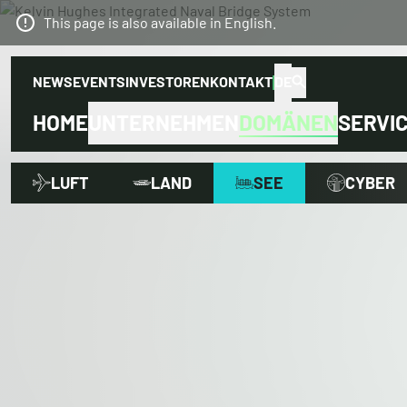
This page is also available in English.
NEWS
EVENTS
INVESTOREN
KONTAKT
DE
HOME
UNTERNEHMEN
DOMÄNEN
SERVI
LUFT
LAND
SEE
CYBER