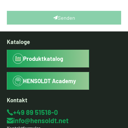
Senden
Kataloge
Produktkatalog
HENSOLDT Academy
Kontakt
+49 89 51518-0
info@hensoldt.net
Kontaktformular