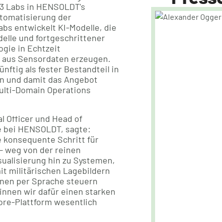
E3 Labs in HENSOLDT's
tomatisierung der
bs entwickelt KI-Modelle, die
elle und fortgeschrittener
gie in Echtzeit
e aus Sensordaten erzeugen.
ünftig als fester Bestandteil in
n und damit das Angebot
ulti-Domain Operations
l Officer und Head of
e bei HENSOLDT, sagte:
e konsequente Schritt für
— weg von der reinen
ualisierung hin zu Systemen,
it militärischen Lagebildern
onen per Sprache steuern
innen wir dafür einen starken
ore-Plattform wesentlich