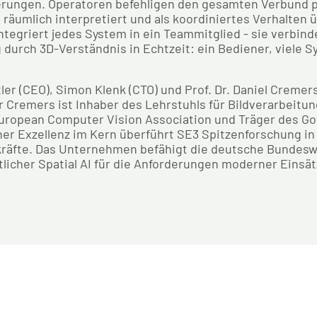
erungen. Operatoren befehligen den gesamten Verbund p
räumlich interpretiert und als koordiniertes Verhalten ü
integriert jedes System in ein Teammitglied - sie verbin
durch 3D-Verständnis in Echtzeit: ein Bediener, viele 
r (CEO), Simon Klenk (CTO) und Prof. Dr. Daniel Cremers 
 Cremers ist Inhaber des Lehrstuhls für Bildverarbeitun
uropean Computer Vision Association und Träger des Got
her Exzellenz im Kern überführt SE3 Spitzenforschung in
itkräfte. Das Unternehmen befähigt die deutsche Bundes
ttlicher Spatial AI für die Anforderungen moderner Einsät