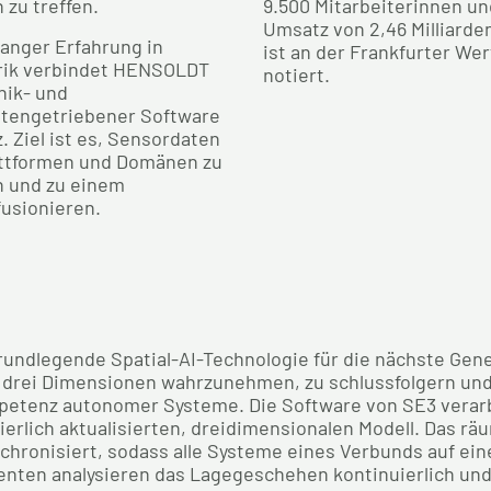
zu treffen.
9.500 Mitarbeiterinnen un
Umsatz von 2,46 Milliard
anger Erfahrung in
ist an der Frankfurter W
orik verbindet HENSOLDT
notiert.
nik- und
tengetriebener Software
z. Ziel ist es, Sensordaten
attformen und Domänen zu
en und zu einem
fusionieren.
grundlegende Spatial-AI-Technologie für die nächste Ge
n drei Dimensionen wahrzunehmen, zu schlussfolgern und 
etenz autonomer Systeme. Die Software von SE3 verarb
ierlich aktualisierten, dreidimensionalen Modell. Das rä
nchronisiert, sodass alle Systeme eines Verbunds auf 
enten analysieren das Lagegeschehen kontinuierlich und