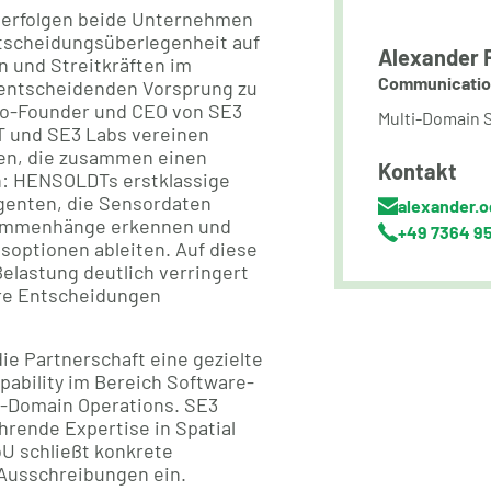
verfolgen beide Unternehmen
ntscheidungsüberlegenheit auf
Alexander F
n und Streitkräften im
Communicatio
 entscheidenden Vorsprung zu
 Co-Founder und CEO von SE3
Multi-Domain S
T und SE3 Labs vereinen
en, die zusammen einen
Kontakt
n: HENSOLDTs erstklassige
genten, die Sensordaten
alexander.
ammenhänge erkennen und
+49 7364 9
soptionen ableiten. Auf diese
Belastung deutlich verringert
re Entscheidungen
e Partnerschaft eine gezielte
ability im Bereich Software-
i-Domain Operations. SE3
hrende Expertise in Spatial
oU schließt konkrete
Ausschreibungen ein.