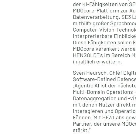
der KI-Fähigkeiten von S
MDOcore-Plattform zur Au
Datenverarbeitung. SE3 La
mithilfe großer Sprachmod
Computer-Vision-Technolo
interpretierbare Einblick
Diese Fähigkeiten sollen k
MDOcore verankert werde
HENSOLDT's im Bereich M
inhaltlich erweitern.
Sven Heursch, Chief Digita
Software-Defined Defenc
„Agentic AI ist der nächst
Multi-Domain Operations 
Datenaggregation und -vis
mit denen Nutzer direkt m
interagieren und Operati
können. Mit SE3 Labs gew
Partner, der unsere MDOc
stärkt.“