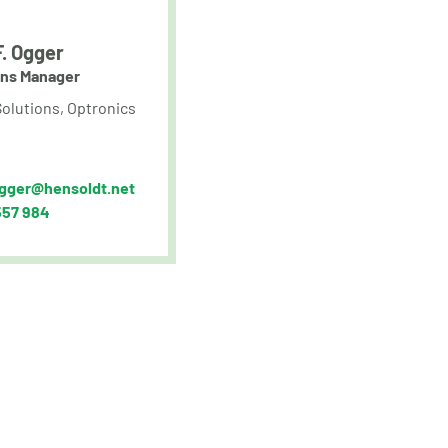
. Ogger
ns Manager
olutions, Optronics
ogger@hensoldt.net
557 984