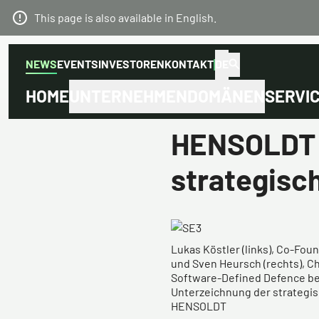
This page is also available in English.
NEWS
EVENTS
INVESTOREN
KONTAKT
DE
HOME
UNTERNEHMEN
DOMÄNEN
SERVI
HENSOLDT 
strategisc
Lukas Köstler (links), Co-Fo
und Sven Heursch (rechts), Chi
Software-Defined Defence b
Unterzeichnung der strategis
HENSOLDT