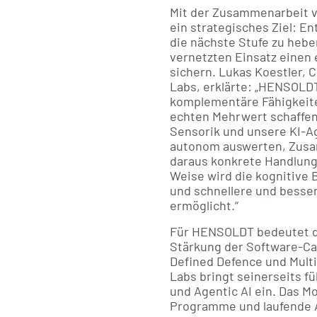
Mit der Zusammenarbeit 
ein strategisches Ziel: E
die nächste Stufe zu hebe
vernetzten Einsatz einen
sichern. Lukas Koestler,
Labs, erklärte: „HENSOLD
komplementäre Fähigkeit
echten Mehrwert schaffe
Sensorik und unsere KI-A
autonom auswerten, Zus
daraus konkrete Handlung
Weise wird die kognitive 
und schnellere und besse
ermöglicht.“
Für HENSOLDT bedeutet di
Stärkung der Software-Cap
Defined Defence und Mult
Labs bringt seinerseits fü
und Agentic AI ein. Das M
Programme und laufende 