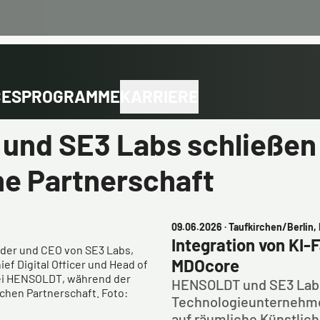
CES
PROGRAMME
KARRIERE
und SE3 Labs schließen
he Partnerschaft
09.06.2026
· Taufkirchen/Berlin
Integration von KI-F
under und CEO von SE3 Labs,
MDOcore
ef Digital Officer und Head of
ei HENSOLDT, während der
HENSOLDT und SE3 Labs
chen Partnerschaft. Foto:
Technologieunternehme
auf räumliche Künstlich