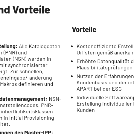
nd Vorteile
Vorteile
tellung:
Alle Katalogdaten
Kosteneffiziente Erstell
n (PNR) und
Urlisten gemäß anerkan
daten (NSN) werden in
Erhöhte Datenqualität 
mit synchronisierter
Plausibilitätsprüfungen
gt. Zur schnellen,
Nutzen der Erfahrungen
teneingabe/-änderung
Kundenbasis und der in
 Makros definieren und
APART bei der ESG
Individuelle Softwarea
mdatenmanagement:
NSN-
Erstellung individuelle
enststellencodes, PNR-
Kunden
Einheitlichkeitsklassen
in Initial Provisioning
ltet.
rungen des Master-IPP: