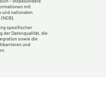
sich – insbesondere 
ormationen mit 
 und nationalen 
 (NCB).
ng spezifischer 
 der Datenqualität, die 
gration sowie die 
barrieren und 
en.