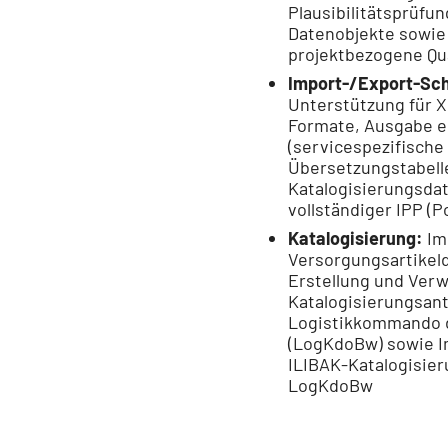
Plausibilitätsprüfu
Datenobjekte sowie 
projektbezogene Qua
Import-/Export-Sch
Unterstützung für 
Formate, Ausgabe e
(servicespezifische
Übersetzungstabell
Katalogisierungsda
vollständiger IPP (P
Katalogisierung:
Im
Versorgungsartikel
Erstellung und Verw
Katalogisierungsan
Logistikkommando 
(LogKdoBw) sowie I
ILIBAK-Katalogisie
LogKdoBw