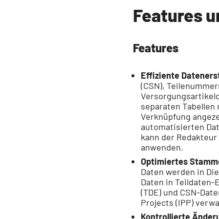
Features u
Features
Effiziente Dateners
(CSN), Teilenummer
Versorgungsartikel
separaten Tabellen 
Verknüpfung angezei
automatisierten Da
kann der Redakteur
anwenden.
Optimiertes Stam
Daten werden in Di
Daten in Teildaten-
(TDE) und CSN-Daten 
Projects (IPP) verwa
Kontrollierte Ände