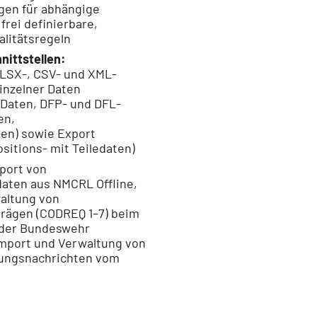
ngen für abhängige
frei definierbare,
litätsregeln
nittstellen:
XLSX-, CSV- und XML-
inzelner Daten
 Daten, DFP- und DFL-
en,
ten) sowie Export
ositions- mit Teiledaten)
port von
daten aus NMCRL Offline,
altung von
trägen (CODREQ 1–7) beim
der Bundeswehr
mport und Verwaltung von
rungsnachrichten vom