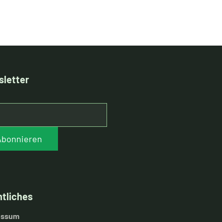
letter
Abonnieren
tliches
essum