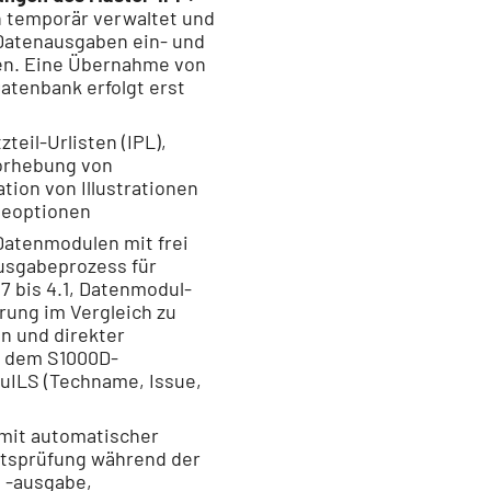
 temporär verwaltet und
 Datenausgaben ein- und
en. Eine Übernahme von
atenbank erfolgt erst
teil-Urlisten (IPL),
vorhebung von
tion von Illustrationen
geoptionen
Datenmodulen mit frei
usgabeprozess für
7 bis 4.1, Datenmodul-
rung im Vergleich zu
n und direkter
t dem S1000D-
uILS (Techname, Issue,
 mit automatischer
tsprüfung während der
 -ausgabe,