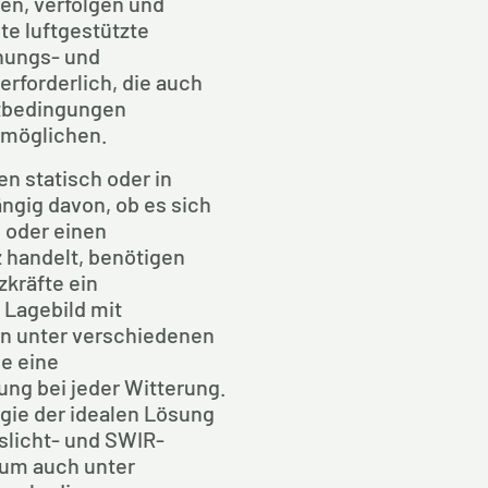
ren, verfolgen und 
te luftgestützte 
ungs- und 
rforderlich, die auch 
tbedingungen 
rmöglichen.
n statisch oder in 
gig davon, ob es sich 
oder einen 
 handelt, benötigen 
kräfte ein 
Lagebild mit 
n unter verschiedenen 
e eine 
ng bei jeder Witterung. 
gie der idealen Lösung 
slicht- und SWIR-
um auch unter 