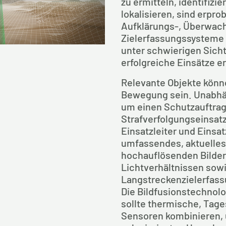
zu ermitteln, identifizie
lokalisieren, sind erprob
Aufklärungs-, Überwach
Zielerfassungssysteme e
unter schwierigen Sich
erfolgreiche Einsätze e
Relevante Objekte könne
Bewegung sein. Unabhän
um einen Schutzauftrag 
Strafverfolgungseinsatz
Einsatzleiter und Einsatz
umfassendes, aktuelles 
hochauflösenden Bilder
Lichtverhältnissen sowi
Langstreckenzielerfassu
Die Bildfusionstechnolo
sollte thermische, Tage
Sensoren kombinieren, 