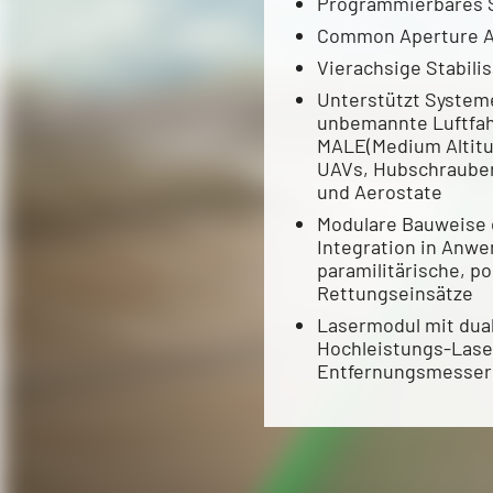
Programmierbares 
Common Aperture Ar
Vierachsige Stabili
Unterstützt System
unbemannte Luftfah
MALE(Medium Altitu
UAVs, Hubschrauber
und Aerostate
Modulare Bauweise 
Integration in Anwe
paramilitärische, po
Rettungseinsätze
Lasermodul mit dual
Hochleistungs-Laser
Entfernungsmesser