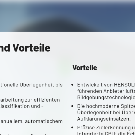
nd Vorteile
Vorteile
tionelle Überlegenheit bis
Entwickelt von HENSOL
führenden Anbieter luft
Bildgebungstechnologie
arbeitung zur effizienten
assifikation und -
Die hochmoderne Spitze
Überlegenheit bei Übe
Aufklärungseinsätzen.
manuellem, automatischem
Präzise Zielerkennung u
integrierte GPU; die Ec