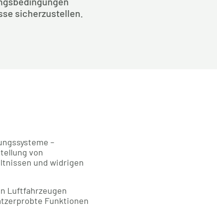
ngsbedingungen 
sse sicherzustellen.
sungssysteme –
stellung von
ltnissen und widrigen
en Luftfahrzeugen
atzerprobte Funktionen