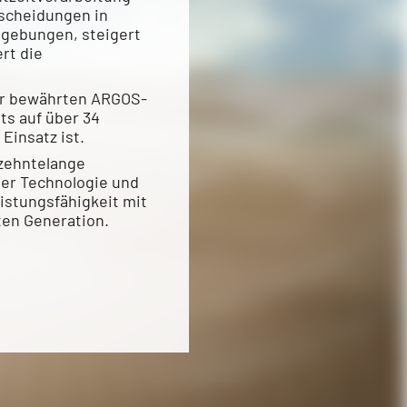
tscheidungen in
gebungen, steigert
ert die
er bewährten ARGOS-
its auf über 34
Einsatz ist.
rzehntelange
er Technologie und
istungsfähigkeit mit
ten Generation.