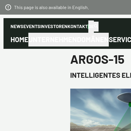
This page is also available in English.
NEWS
EVENTS
INVESTOREN
KONTAKT
DE
HOME
UNTERNEHMEN
DOMÄNEN
SERVI
ARGOS-15
INTELLIGENTES E