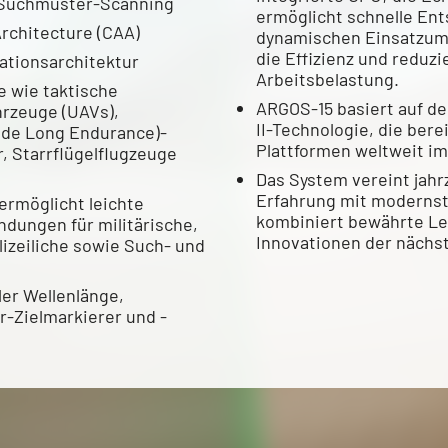
Suchmuster-Scanning
ermöglicht schnelle En
chitecture (CAA)
dynamischen Einsatzum
die Effizienz und reduzi
sationsarchitektur
Arbeitsbelastung.
e wie taktische
ARGOS-15 basiert auf d
rzeuge (UAVs),
II-Technologie, die bere
de Long Endurance)-
Plattformen weltweit im 
, Starrflügelflugzeuge
Das System vereint jah
Erfahrung mit modernst
ermöglicht leichte
kombiniert bewährte Le
ndungen für militärische,
Innovationen der nächs
lizeiliche sowie Such- und
er Wellenlänge,
-Zielmarkierer und -