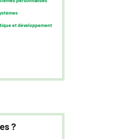
ystèmes personnalisés
systèmes
istique et développement
es ?