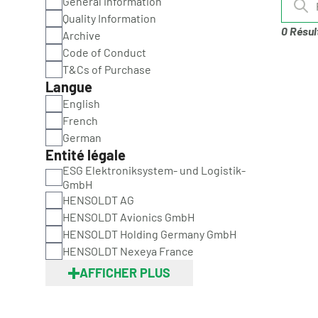
General information
Quality Information
0 Résul
Archive
Code of Conduct
T&Cs of Purchase
Langue
English
French
German
Entité légale
ESG Elektroniksystem- und Logistik-
GmbH
HENSOLDT AG
HENSOLDT Avionics GmbH
HENSOLDT Holding Germany GmbH
HENSOLDT Nexeya France
AFFICHER PLUS