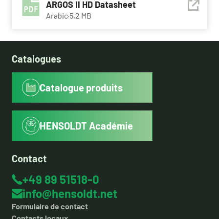
ARGOS II HD Datasheet
Arabic
·
5,2 MB
Catalogues
Catalogue produits
HENSOLDT Académie
Contact
+49 89 51518-0
info@hensoldt.net
Formulaire de contact
Contacts locaux