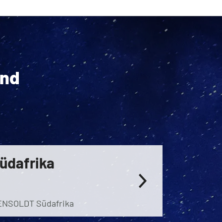
ind
üdafrika
NSOLDT Südafrika