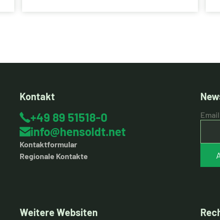
Spitzenleistungen wider. Unter der
Leitung eines engagierten Vorstands
nutzt unser Unternehmen seine
internationale Präsenz und strukturierte
Organisation, um Innovationen
voranzutreiben und die sich
entwickelnden Anforderungen der
Verteidigungssektoren zu erfüllen.
Dieser Ansatz gewährleistet Transparenz,
Verantwortlichkeit und die strategische
Kontakt
News
Ausrichtung unserer globalen
Bemühungen.
+49 89 51518-0
Email
info@hensoldt.net
Kontaktformular
Regionale Kontakte
Weitere Websiten
Rech