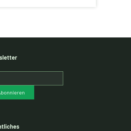
weitere Rüstungsunternehmen hinzu.
Alle Aktivitäten sind mit
Sensortechnologien verknüpft, die ihre
jeweiligen Stärken gegenseitig
verstärken und durch die Tätigkeit unter
einem Dach Synergien nutzen.
letter
Abonnieren
tliches