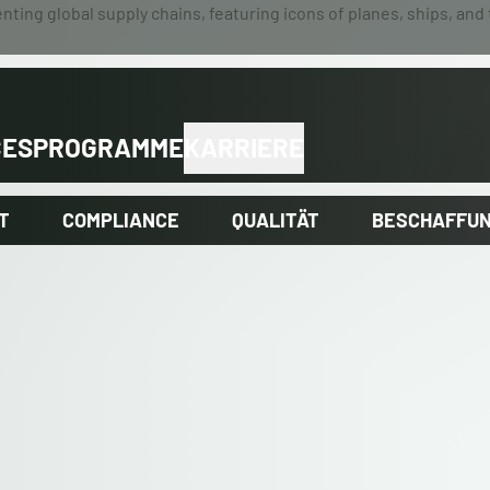
CES
PROGRAMME
KARRIERE
T
COMPLIANCE
QUALITÄT
BESCHAFFU