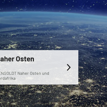
aher Osten
ENSOLDT Naher Osten und
rdafrika