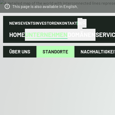
This page is also available in English.
NEWS
EVENTS
INVESTOREN
KONTAKT
DE
HOME
UNTERNEHMEN
DOMÄNEN
SERVI
ÜBER UNS
STANDORTE
NACHHALTIGKEI