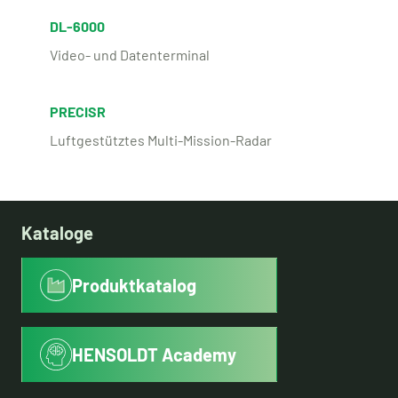
DL-6000
Video- und Datenterminal
PRECISR
Luftgestütztes Multi-Mission-Radar
Kataloge
Produktkatalog
HENSOLDT Academy