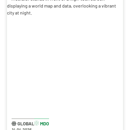
Zukunft hat, sondern: Wie muss er sich verändern,
um in einem sich stets wandelnden Umfeld
bestehen zu können.
GLOBAL
MDO
14.04.2026