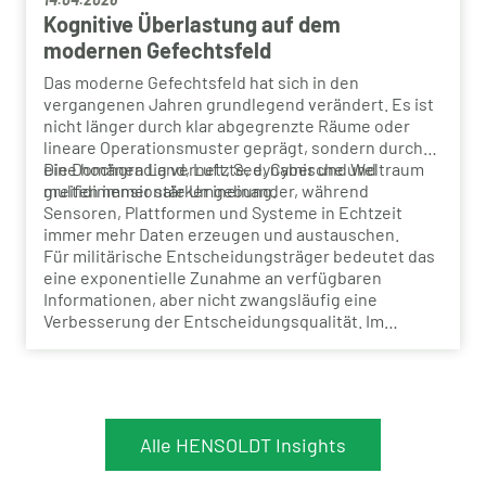
Kognitive Überlastung auf dem
modernen Gefechtsfeld
Das moderne Gefechtsfeld hat sich in den
vergangenen Jahren grundlegend verändert. Es ist
nicht länger durch klar abgegrenzte Räume oder
lineare Operationsmuster geprägt, sondern durch
eine hochgradig vernetzte, dynamische und
Die Domänen Land, Luft, See, Cyber und Weltraum
multidimensionale Umgebung.
greifen immer stärker ineinander, während
Sensoren, Plattformen und Systeme in Echtzeit
immer mehr Daten erzeugen und austauschen.
Für militärische Entscheidungsträger bedeutet das
eine exponentielle Zunahme an verfügbaren
Informationen, aber nicht zwangsläufig eine
Verbesserung der Entscheidungsqualität. Im
Gegenteil: Die Geschwindigkeit, mit der Daten
entstehen, verarbeitet und bewertet werden
müssen, stellt den Menschen zunehmend vor eine
zentrale Herausforderung: kognitive Überlastung.
Alle HENSOLDT Insights