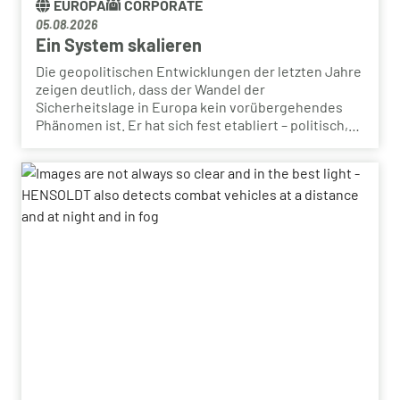
EUROPA
CORPORATE
05.08.2026
Ein System skalieren
Die geopolitischen Entwicklungen der letzten Jahre
zeigen deutlich, dass der Wandel der
Sicherheitslage in Europa kein vorübergehendes
Phänomen ist. Er hat sich fest etabliert – politisch,
militärisch und wirtschaftlich. Die Staaten richten
ihre Kapazitäten neu aus, die Streitkräfte werden
umstrukturiert, und die industriellen Kapazitäten
werden in einem Tempo ausgebaut, wie es in Europa
seit langem nicht mehr zu beobachten war.